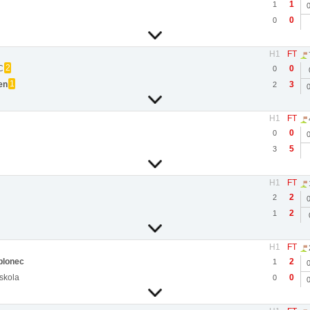
1
1
0
0
0
H1
FT
2
C
0
0
1
en
3
2
0
H1
FT
0
0
0
5
3
H1
FT
2
2
0
2
1
H1
FT
blonec
2
1
0
skola
0
0
0