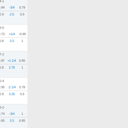
4-1
.94
-3/4
0.79
0.9
2.5
0.9
8-5
.73
+1/4
-0.99
0.8
2.5
1
7-2
.87
+1 1/4
0.85
0.8
2.75
1
5-4
.95
-2 1/4
0.78
0.9
3.25
0.9
3-2
.74
-3/4
1
.95
2.5
0.85