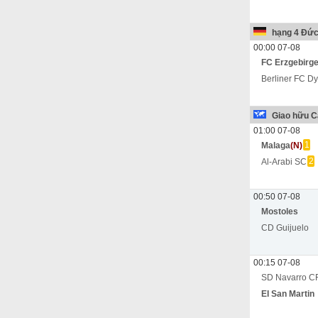
hạng 4 Đứ
00:00 07-08
FC Erzgebirg
Berliner FC 
Giao hữu C
01:00 07-08
1
Malaga
(N)
2
Al-Arabi SC
00:50 07-08
Mostoles
CD Guijuelo
00:15 07-08
SD Navarro C
EI San Martin