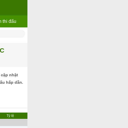
h thi đấu
ỰC
 cập nhật
đấu hấp dẫn.
Tỷ lệ