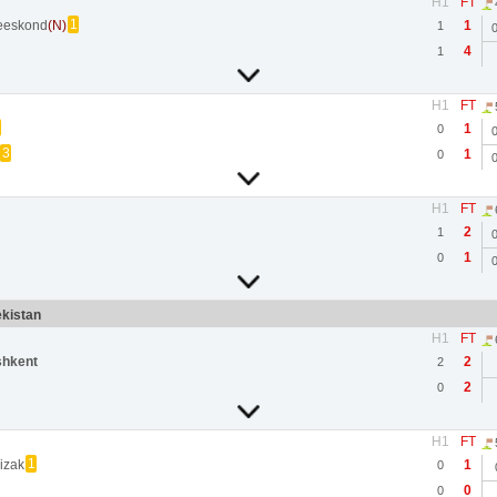
H1
FT
1
eeskond
(N)
1
1
0
4
1
H1
FT
1
0
0
3
1
0
0
H1
FT
2
1
0
1
0
0
kistan
H1
FT
shkent
2
2
2
0
H1
FT
1
izak
1
0
0
0