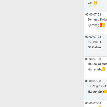
2
Gent
00:00 07-08
Dynamo Kyiv
1
1
Qarabag
00:00 07-08
FC Sheriff
St. Gallen
00:00 07-08
Rakow Czest
2
Hammarby
00:00 07-08
FK Zalgiris Vil
1
Hajduk Split
00:00 07-08