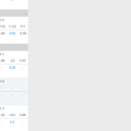
0-0
0.62
-1 1/2
0.4
.68
3.50
-0.99
4-1
.88
-1/2
0.93
-
3.25
-
0-0
-
-
-
-
-
-
2-3
.93
+3/4
0.88
-
2.5
-