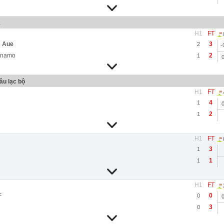
c
H1
FT
e Aue
3
2
-
Dynamo
2
1
0
âu lạc bộ
H1
FT
4
1
0
2
1
H1
FT
3
1
1
1
H1
FT
F
0
0
0
3
0