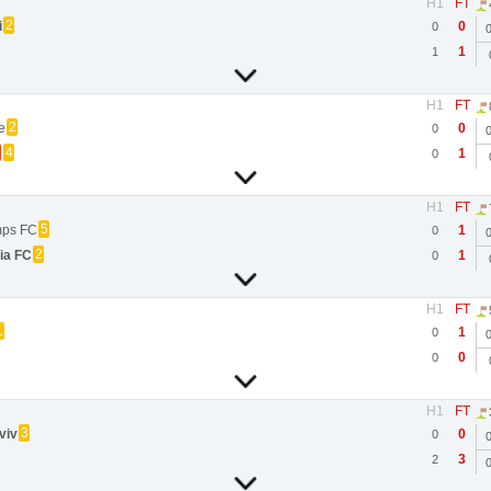
H1
FT
2
i
0
0
0
1
1
H1
FT
2
e
0
0
0
4
1
0
H1
FT
5
mps FC
1
0
0
2
ia FC
1
0
H1
FT
1
1
0
0
0
0
H1
FT
3
viv
0
0
0
3
2
0