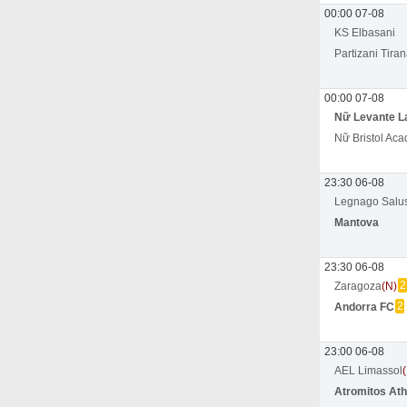
00:00 07-08
KS Elbasani
Partizani Tira
00:00 07-08
Nữ Levante L
Nữ Bristol Ac
23:30 06-08
Legnago Salu
Mantova
23:30 06-08
2
Zaragoza
(N)
2
Andorra FC
23:00 06-08
AEL Limassol
Atromitos At