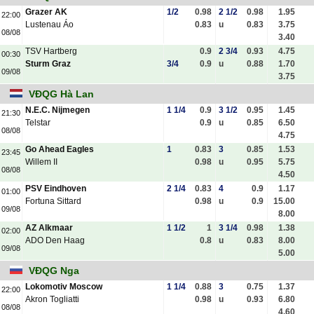
Grazer AK
1/2
0.98
2 1/2
0.98
1.95
22:00
Lustenau Áo
0.83
u
0.83
3.75
08/08
3.40
TSV Hartberg
0.9
2 3/4
0.93
4.75
00:30
Sturm Graz
3/4
0.9
u
0.88
1.70
09/08
3.75
VĐQG Hà Lan
N.E.C. Nijmegen
1 1/4
0.9
3 1/2
0.95
1.45
21:30
Telstar
0.9
u
0.85
6.50
08/08
4.75
Go Ahead Eagles
1
0.83
3
0.85
1.53
23:45
Willem II
0.98
u
0.95
5.75
08/08
4.50
PSV Eindhoven
2 1/4
0.83
4
0.9
1.17
01:00
Fortuna Sittard
0.98
u
0.9
15.00
09/08
8.00
AZ Alkmaar
1 1/2
1
3 1/4
0.98
1.38
02:00
ADO Den Haag
0.8
u
0.83
8.00
09/08
5.00
VĐQG Nga
Lokomotiv Moscow
1 1/4
0.88
3
0.75
1.37
22:00
Akron Togliatti
0.98
u
0.93
6.80
08/08
4.60