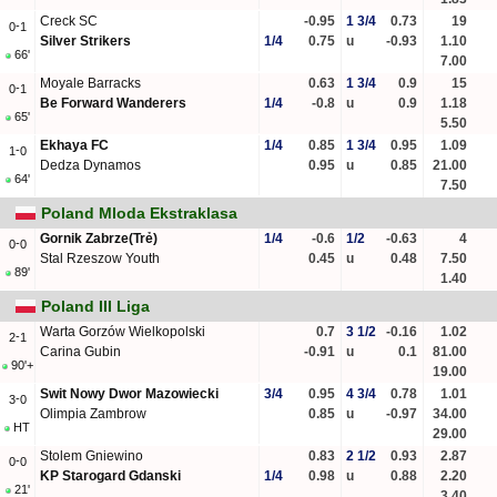
Creck SC
-0.95
1 3/4
0.73
19
-
0
1
Silver Strikers
1/4
0.75
u
-0.93
1.10
66'
7.00
Moyale Barracks
0.63
1 3/4
0.9
15
-
0
1
Be Forward Wanderers
1/4
-0.8
u
0.9
1.18
65'
5.50
Ekhaya FC
1/4
0.85
1 3/4
0.95
1.09
-
1
0
Dedza Dynamos
0.95
u
0.85
21.00
64'
7.50
Poland Mloda Ekstraklasa
Gornik Zabrze(Trẻ)
1/4
-0.6
1/2
-0.63
4
-
0
0
Stal Rzeszow Youth
0.45
u
0.48
7.50
89'
1.40
Poland III Liga
Warta Gorzów Wielkopolski
0.7
3 1/2
-0.16
1.02
-
2
1
Carina Gubin
-0.91
u
0.1
81.00
90'+
19.00
Swit Nowy Dwor Mazowiecki
3/4
0.95
4 3/4
0.78
1.01
-
3
0
Olimpia Zambrow
0.85
u
-0.97
34.00
HT
29.00
Stolem Gniewino
0.83
2 1/2
0.93
2.87
-
0
0
KP Starogard Gdanski
1/4
0.98
u
0.88
2.20
21'
3.40