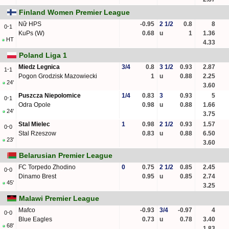
Finland Women Premier League
Nữ HPS
-0.95
2 1/2
0.8
8
-
0
1
KuPs (W)
0.68
u
1
1.36
HT
4.33
Poland Liga 1
Miedz Legnica
3/4
0.8
3 1/2
0.93
2.87
-
1
1
Pogon Grodzisk Mazowiecki
1
u
0.88
2.25
24'
3.60
Puszcza Niepolomice
1/4
0.83
3
0.93
5
-
0
1
Odra Opole
0.98
u
0.88
1.66
24'
3.75
Stal Mielec
1
0.98
2 1/2
0.93
1.57
-
0
0
Stal Rzeszow
0.83
u
0.88
6.50
23'
3.60
Belarusian Premier League
FC Torpedo Zhodino
0
0.75
2 1/2
0.85
2.45
-
0
0
Dinamo Brest
0.95
u
0.85
2.74
45'
3.25
Malawi Premier League
Mafco
-0.93
3/4
-0.97
4
-
0
0
Blue Eagles
0.73
u
0.78
3.40
68'
1.83