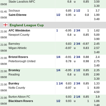
Stade Lavallois MFC
0.8
u
0.85
3.50
09/08
3.30
Sochaux
0.85
2 1/2
1
3.7
01:45
Saint-Etienne
1/2
0.95
u
0.8
1.90
09/08
3.40
England League Cup
AFC Wimbledon
1
-0.95
2 3/4
1
1.62
21:00
Newport County
0.8
u
0.85
5.00
08/08
3.90
Barnsley
0.83
2 3/4
-0.97
2.45
21:00
Wigan Athletic
-0.97
u
0.83
2.57
08/08
3.40
Bristol Rovers
1/4
-0.91
2 3/4
0.88
2.4
21:00
Peterborough United
0.78
u
0.98
2.75
08/08
3.40
Bromley
1/4
-0.95
2 1/2
0.85
2.35
21:00
Reading
0.8
u
0.95
2.90
08/08
3.30
Burnley
1 1/4
0.83
2 3/4
0.85
1.33
21:00
Notts County
-0.97
u
1
8.00
08/08
4.50
Burton Albion FC
0.93
2 1/4
0.85
3.9
21:00
Blackburn Rovers
1/2
0.93
u
1
1.86
08/08
3.40