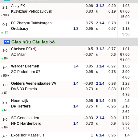
Altay FK
0.98
3 1/2
-0.29
1.03
-
2
1
Kyzylzhar Petropavlovsk
0.83
u
0.19
67.00
90'+
15.00
FC Zhetysu Taldykorgan
0.75
2 1/4
0.78
11
-
0
1
Ordabasy
1/2
-0.95
u
-0.97
1.18
HT
5.50
Giao hữu Câu lạc bộ
Chelsea FC
(N)
0.5
3 1/2
-0.77
1.01
-
3
0
AC Milan
-0.67
u
0.6
67.00
84'
51.00
Werder Bremen
3/4
0.85
3 1/4
-0.97
1.65
-
1
0
SC Paderborn 07
0.95
u
0.78
3.90
90'+
4.00
Gelders Veenendaalse VV
1/4
-0.93
2 1/4
0.98
1.28
-
1
0
DVS 33 Ermelo
0.73
u
0.83
11.00
61'
4.75
Noordwijk
-0.95
5 1/4
0.75
4.5
-
2
2
De Treffers
1/4
0.75
u
-0.95
2.10
61'
2.62
SC Genemuiden
-0.93
2 1/4
0.9
1.72
-
1
0
HHC Hardenberg
1/4
0.73
u
0.9
5.50
64'
3.25
Excelsior Maassluis
1
6 1/4
0.95
1.4
-
3
2