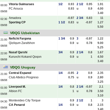
Vitoria Guimaraes
1/2
0.93
2 1/2
0.95
1.91
00:00
FC Arouca
0.93
u
0.9
4.00
09/08
3.40
Amadora
-0.97
2 3/4
0.83
11
02:30
Sporting CP
1 1/2
0.83
u
-0.97
1.27
09/08
5.50
VĐQG Uzbekistan
Neftchi Fargona
1 3/4
0.9
3
-0.97
1.22
21:00
Qizilqum Zarafshon
0.9
u
0.78
9.00
08/08
5.25
Nasaf Qarshi
3/4
0.9
2 1/4
0.8
1.67
22:00
Kuruvchi Kokand Qoqon
0.9
u
1
4.50
08/08
3.40
VĐQG Uruguay
Central Espanol
1/4
-0.95
2
0.9
2.35
21:00
Club Atletico Progreso
0.75
u
0.9
2.80
08/08
3.25
Liverpool M.
1/4
0.8
2 1/4
-0.97
2.1
01:00
Albion FC
1
u
0.78
3.50
09/08
3.10
Montevideo City Torque
0.9
2 1/2
1
3
04:30
CA Penarol
1/4
0.9
u
0.8
2.15
09/08
3.40