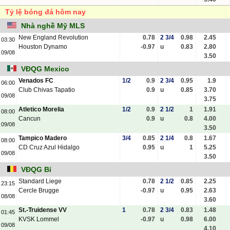
Tỷ lệ bóng đá hôm nay
Nhà nghề Mỹ MLS
New England Revolution
0.78
2 3/4
0.98
2.45
03:30
Houston Dynamo
-0.97
u
0.83
2.80
09/08
3.50
VĐQG Mexico
Venados FC
1/2
0.9
2 3/4
0.95
1.9
06:00
Club Chivas Tapatio
0.9
u
0.85
3.70
09/08
3.75
Atletico Morelia
1/2
0.9
2 1/2
1
1.91
08:00
Cancun
0.9
u
0.8
4.00
09/08
3.50
Tampico Madero
3/4
0.85
2 1/4
0.8
1.67
08:00
CD Cruz Azul Hidalgo
0.95
u
1
5.25
09/08
3.50
VĐQG Bỉ
Standard Liege
0.78
2 1/2
0.85
2.25
23:15
Cercle Brugge
-0.97
u
0.95
2.63
08/08
3.60
St.-Truidense VV
1
0.78
2 3/4
0.83
1.48
01:45
KVSK Lommel
-0.97
u
0.98
6.00
09/08
4.10