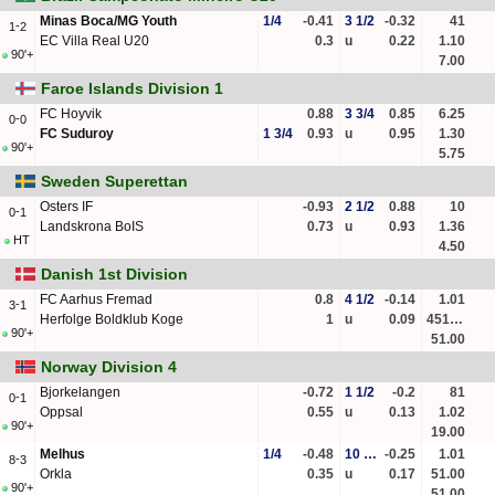
Minas Boca/MG Youth
1/4
-0.41
3 1/2
-0.32
41
-
1
2
EC Villa Real U20
0.3
u
0.22
1.10
90'+
7.00
Faroe Islands Division 1
FC Hoyvik
0.88
3 3/4
0.85
6.25
-
0
0
FC Suduroy
1 3/4
0.93
u
0.95
1.30
90'+
5.75
Sweden Superettan
Osters IF
-0.93
2 1/2
0.88
10
-
0
1
Landskrona BoIS
0.73
u
0.93
1.36
HT
4.50
Danish 1st Division
FC Aarhus Fremad
0.8
4 1/2
-0.14
1.01
-
3
1
Herfolge Boldklub Koge
1
u
0.09
451.00
90'+
51.00
Norway Division 4
Bjorkelangen
-0.72
1 1/2
-0.2
81
-
0
1
Oppsal
0.55
u
0.13
1.02
90'+
19.00
Melhus
1/4
-0.48
10 1/2
-0.25
1.01
-
8
3
Orkla
0.35
u
0.17
51.00
90'+
51.00