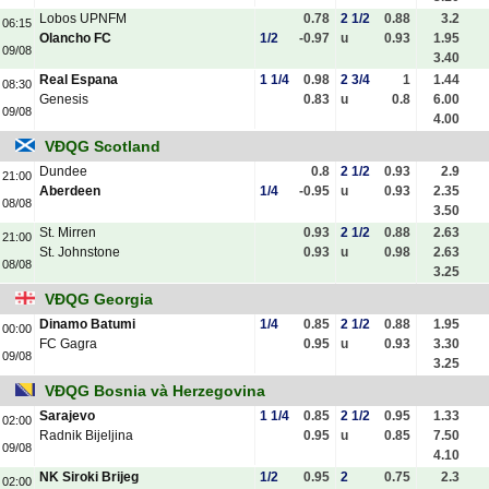
Lobos UPNFM
0.78
2 1/2
0.88
3.2
06:15
Olancho FC
1/2
-0.97
u
0.93
1.95
09/08
3.40
Real Espana
1 1/4
0.98
2 3/4
1
1.44
08:30
Genesis
0.83
u
0.8
6.00
09/08
4.00
VĐQG Scotland
Dundee
0.8
2 1/2
0.93
2.9
21:00
Aberdeen
1/4
-0.95
u
0.93
2.35
08/08
3.50
St. Mirren
0.93
2 1/2
0.88
2.63
21:00
St. Johnstone
0.93
u
0.98
2.63
08/08
3.25
VĐQG Georgia
Dinamo Batumi
1/4
0.85
2 1/2
0.88
1.95
00:00
FC Gagra
0.95
u
0.93
3.30
09/08
3.25
VĐQG Bosnia và Herzegovina
Sarajevo
1 1/4
0.85
2 1/2
0.95
1.33
02:00
Radnik Bijeljina
0.95
u
0.85
7.50
09/08
4.10
NK Siroki Brijeg
1/2
0.95
2
0.75
2.3
02:00