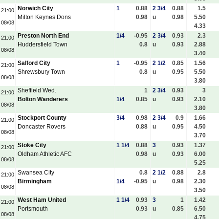
Norwich City
1
0.88
2 3/4
0.88
1.5
21:00
Milton Keynes Dons
0.98
u
0.98
5.50
08/08
4.33
Preston North End
1/4
-0.95
2 3/4
0.93
2.3
21:00
Huddersfield Town
0.8
u
0.93
2.88
08/08
3.40
Salford City
1
-0.95
2 1/2
0.85
1.56
21:00
Shrewsbury Town
0.8
u
0.95
5.50
08/08
3.80
Sheffield Wed.
1
2 3/4
0.93
3
21:00
Bolton Wanderers
1/4
0.85
u
0.93
2.10
08/08
3.80
Stockport County
3/4
0.98
2 3/4
0.9
1.66
21:00
Doncaster Rovers
0.88
u
0.95
4.50
08/08
3.70
Stoke City
1 1/4
0.88
3
0.93
1.37
21:00
Oldham Athletic AFC
0.98
u
0.93
6.00
08/08
5.25
Swansea City
0.8
2 1/2
0.88
2.8
21:00
Birmingham
1/4
-0.95
u
0.98
2.30
08/08
3.50
West Ham United
1 1/4
0.93
3
1
1.42
21:00
Portsmouth
0.93
u
0.85
6.50
08/08
4.75