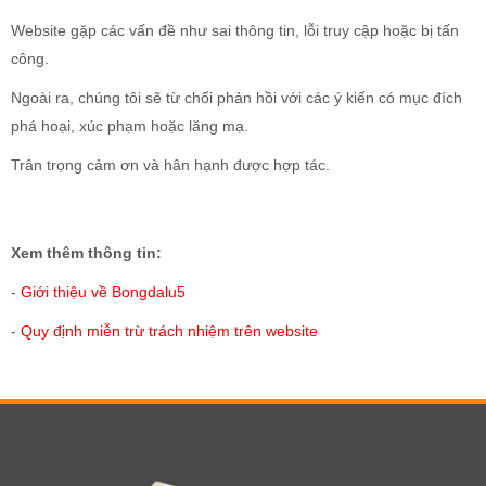
Website gặp các vấn đề như sai thông tin, lỗi truy cập hoặc bị tấn
công.
Ngoài ra, chúng tôi sẽ từ chối phản hồi với các ý kiến có mục đích
phá hoại, xúc phạm hoặc lăng mạ.
Trân trọng cảm ơn và hân hạnh được hợp tác.
Xem thêm thông tin:
-
Giới thiệu về Bongdalu5
-
Quy định miễn trừ trách nhiệm trên website