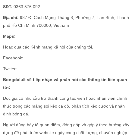
SĐT:
0363 576 092
Địa chỉ:
987 Đ. Cách Mạng Tháng 8, Phường 7, Tân Bình, Thành
phố Hồ Chí Minh 700000, Vietnam
Maps:
Hoặc qua các Kênh mạng xã hội của chúng tôi.
Facebook:
Twitter:
Bongdalu5 sẽ tiếp nhận và phản hồi các thông tin liên quan
tới:
Độc giả có nhu cầu trở thành cộng tác viên hoặc nhân viên chính
thức trong các mảng soi kèo cá độ, phân tích kèo cược và nhận
định bóng đá.
Người dùng bày tỏ quan điểm, đóng góp và góp ý theo hướng xây
dựng để phát triển website ngày càng chất lượng, chuyên nghiệp.